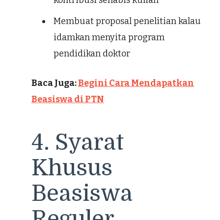
kontribusi sehabis kuliah
Membuat proposal penelitian kalau
idamkan menyita program
pendidikan doktor
Baca Juga:
Begini Cara Mendapatkan
Beasiswa di PTN
4. Syarat
Khusus
Beasiswa
Reguler