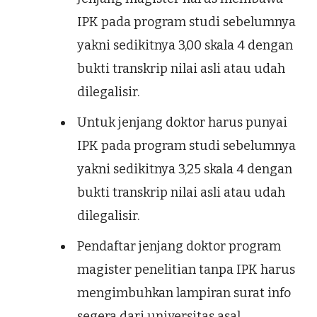
IPK pada program studi sebelumnya
yakni sedikitnya 3,00 skala 4 dengan
bukti transkrip nilai asli atau udah
dilegalisir.
Untuk jenjang doktor harus punyai
IPK pada program studi sebelumnya
yakni sedikitnya 3,25 skala 4 dengan
bukti transkrip nilai asli atau udah
dilegalisir.
Pendaftar jenjang doktor program
magister penelitian tanpa IPK harus
mengimbuhkan lampiran surat info
segera dari universitas asal.