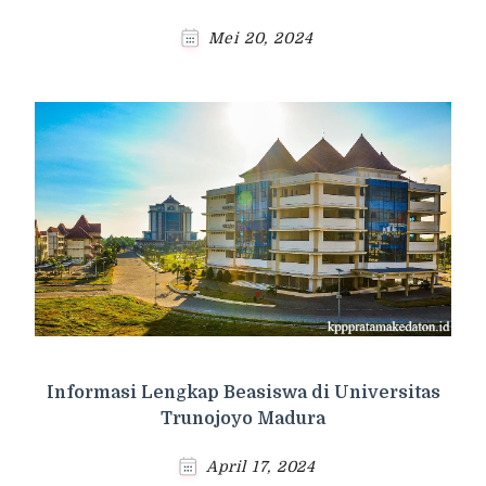
Mei 20, 2024
Informasi Lengkap Beasiswa di Universitas
Trunojoyo Madura
April 17, 2024