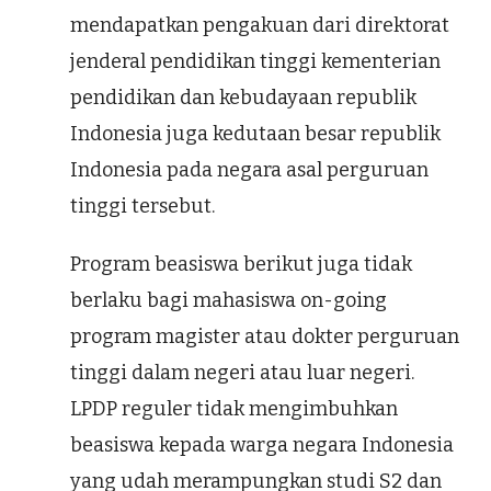
mendapatkan pengakuan dari direktorat
jenderal pendidikan tinggi kementerian
pendidikan dan kebudayaan republik
Indonesia juga kedutaan besar republik
Indonesia pada negara asal perguruan
tinggi tersebut.
Program beasiswa berikut juga tidak
berlaku bagi mahasiswa on-going
program magister atau dokter perguruan
tinggi dalam negeri atau luar negeri.
LPDP reguler tidak mengimbuhkan
beasiswa kepada warga negara Indonesia
yang udah merampungkan studi S2 dan