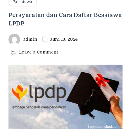
Beasiswa
Persyaratan dan Cara Daftar Beasiswa
LPDP
admin
Juni 13, 2024
on
Leave a Comment
Persyaratan
dan
Cara
Daftar
Beasiswa
LPDP