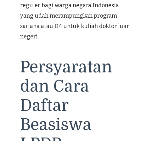
reguler bagi warga negara Indonesia
yang udah merampungkan program
sarjana atau D4 untuk kuliah doktor luar
negeri.
Persyaratan
dan Cara
Daftar
Beasiswa