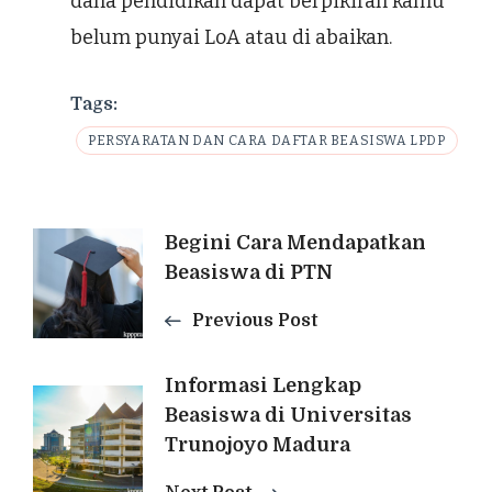
dana pendidikan dapat berpikiran kamu
belum punyai LoA atau di abaikan.
Tags:
PERSYARATAN DAN CARA DAFTAR BEASISWA LPDP
Post
Begini Cara Mendapatkan
Beasiswa di PTN
Navigation
Previous Post
Informasi Lengkap
Beasiswa di Universitas
Trunojoyo Madura