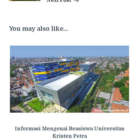
Next Post
You may also like...
Informasi Mengenai Beasiswa Universitas
Kristen Petra