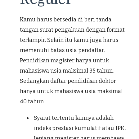
Kamu harus bersedia di beri tanda
tangan surat pengakuan dengan format
terlampir. Selain itu kamu juga harus
memenuhi batas usia pendaftar.
Pendidikan magister hanya untuk
mahasiswa usia maksimal 35 tahun.
Sedangkan daftar pendidikan doktor
hanya untuk mahasiswa usia maksimal
40 tahun.
Syarat tertentu lainnya adalah
indeks prestasi kumulatif atau IPK.
Jenjang magister harus membawa