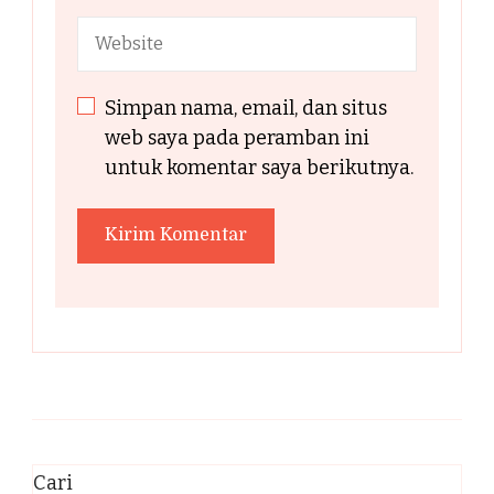
Simpan nama, email, dan situs
web saya pada peramban ini
untuk komentar saya berikutnya.
Cari