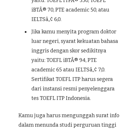
yaitu: TOEFL ITPÂ® 530, TOEFL
iBTÂ® 70, PTE academic 50, atau
IELTSâ„¢ 6,0.
Jika kamu menyita program doktor
luar negeri, syarat kekuatan bahasa
inggris dengan skor sedikitnya
yaitu: TOEFL iBTÂ® 94, PTE
academic 65 atau IELTSâ„¢ 7,0.
Sertifikat TOEFL ITP harus segera
dari instansi resmi penyelenggara
tes TOEFL ITP Indonesia.
Kamu juga harus mengunggah surat info
dalam menunda studi perguruan tinggi