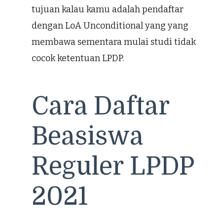
tujuan kalau kamu adalah pendaftar
dengan LoA Unconditional yang yang
membawa sementara mulai studi tidak
cocok ketentuan LPDP.
Cara Daftar
Beasiswa
Reguler LPDP
2021