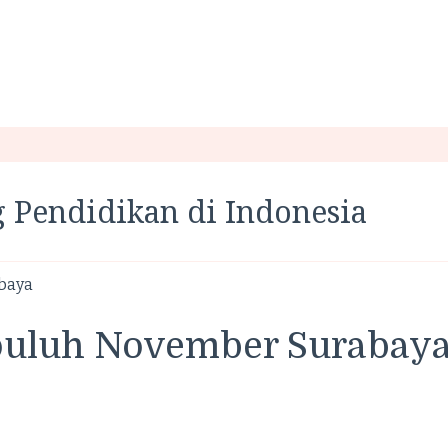
 Pendidikan di Indonesia
abaya
epuluh November Surabay