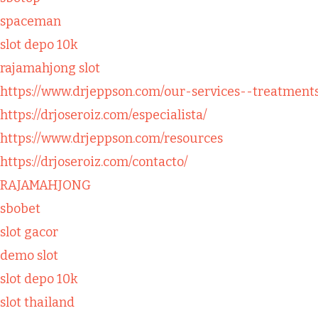
spaceman
slot depo 10k
rajamahjong slot
https://www.drjeppson.com/our-services--treatment
https://drjoseroiz.com/especialista/
https://www.drjeppson.com/resources
https://drjoseroiz.com/contacto/
RAJAMAHJONG
sbobet
slot gacor
demo slot
slot depo 10k
slot thailand