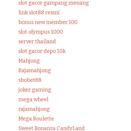
slot gacor gampang menang
link slot88 resmi
bonus new member 100
slot olympus 1000
server thailand
slot gacor depo 10k
Mahjong
Rajamahjong
sbobet88
joker gaming
mega wheel
rajamahjong
Mega Roulette
Sweet Bonanza CandyLand