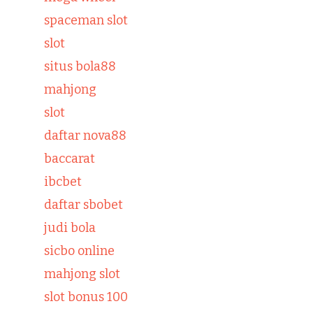
spaceman slot
slot
situs bola88
mahjong
slot
daftar nova88
baccarat
ibcbet
daftar sbobet
judi bola
sicbo online
mahjong slot
slot bonus 100