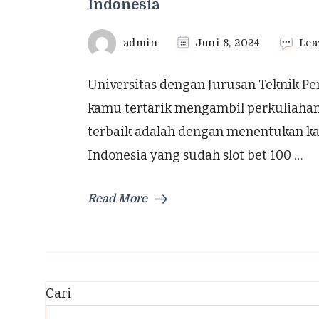
Indonesia
admin
Juni 8, 2024
Lea
Universitas dengan Jurusan Teknik Per
kamu tertarik mengambil perkuliahan 
terbaik adalah dengan menentukan ka
Indonesia yang sudah slot bet 100 …
Read More
Cari