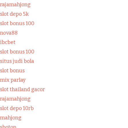
rajamahjong
slot depo 5k
slot bonus 100
nova88
ibcbet
slot bonus 100
situs judi bola
slot bonus
mix parlay
slot thailand gacor
rajamahjong
slot depo 10rb
mahjong
sbotop