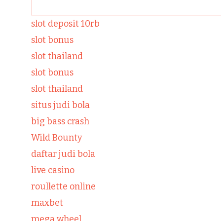
slot deposit 10rb
slot bonus
slot thailand
slot bonus
slot thailand
situs judi bola
big bass crash
Wild Bounty
daftar judi bola
live casino
roullette online
maxbet
mega wheel