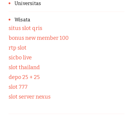
Universitas
Wisata
situs slot qris
bonus new member 100
rtp slot
sicbo live
slot thailand
depo 25 + 25
slot 777
slot server nexus