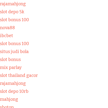
rajamahjong
slot depo 5k
slot bonus 100
nova88
ibcbet
slot bonus 100
situs judi bola
slot bonus
mix parlay
slot thailand gacor
rajamahjong
slot depo 10rb
mahjong
sbotop