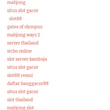
mahjong
situs slot gacor
slot88
gates of olympus
mahjong ways 2
server thailand
sicbo online
slot server kamboja
situs slot gacor
slot88 resmi
daftar banggacor88
situs slot gacor
slot thailand
mahjong slot