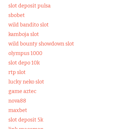
slot deposit pulsa
sbobet
wild bandito slot
kamboja slot
wild bounty showdown slot
olympus 1000
slot depo 10k
rtp slot
lucky neko slot
game aztec
nova88
maxbet
slot deposit 5k