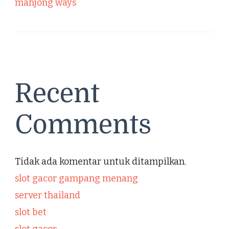
mahjong ways
Recent
Comments
Tidak ada komentar untuk ditampilkan.
slot gacor gampang menang
server thailand
slot bet