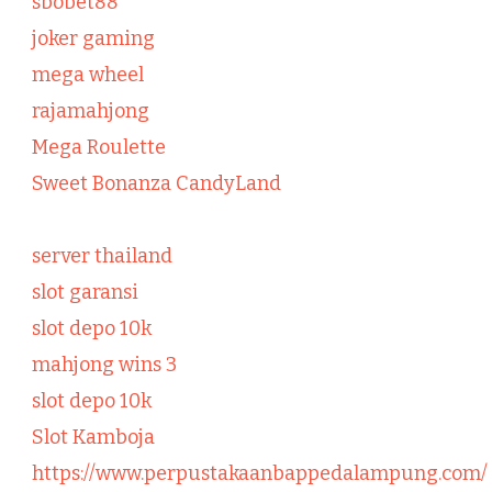
sbobet88
joker gaming
mega wheel
rajamahjong
Mega Roulette
Sweet Bonanza CandyLand
server thailand
slot garansi
slot depo 10k
mahjong wins 3
slot depo 10k
Slot Kamboja
https://www.perpustakaanbappedalampung.com/