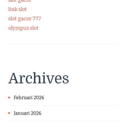
slot gacor
link slot
slot gacor 777
olympus slot
Archives
Februari 2026
Januari 2026