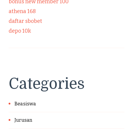
bonus new member 100
athena 168
daftar sbobet
depo 10k
Categories
Beasiswa
Jurusan