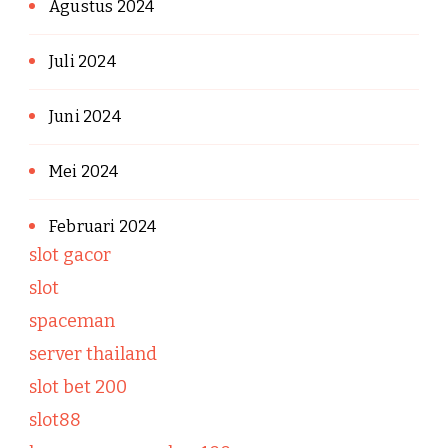
Agustus 2024
Juli 2024
Juni 2024
Mei 2024
Februari 2024
slot gacor
slot
spaceman
server thailand
slot bet 200
slot88