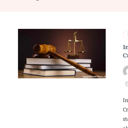
I
C
In
Cr
st