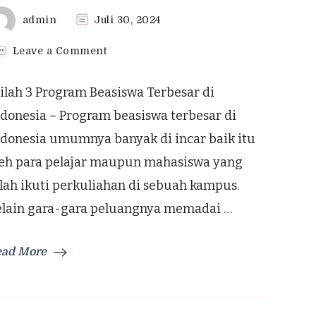
admin
Juli 30, 2024
on
Leave a Comment
Inilah
3
ilah 3 Program Beasiswa Terbesar di
Program
Beasiswa
donesia – Program beasiswa terbesar di
Terbesar
ndonesia umumnya banyak di incar baik itu
di
Indonesia
leh para pelajar maupun mahasiswa yang
lah ikuti perkuliahan di sebuah kampus.
elain gara-gara peluangnya memadai …
ead More