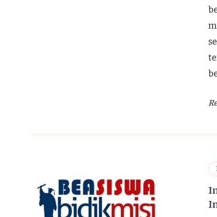
b
m
s
t
b
R
I
I