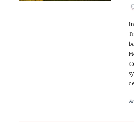
In
T
ba
M
c
s
d
R