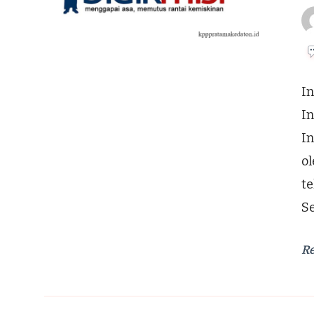
In
In
I
o
te
S
R