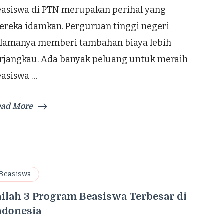
easiswa di PTN merupakan perihal yang
PTN
ereka idamkan. Perguruan tinggi negeri
elamanya memberi tambahan biaya lebih
erjangkau. Ada banyak peluang untuk meraih
easiswa …
ead More
Beasiswa
nilah 3 Program Beasiswa Terbesar di
ndonesia