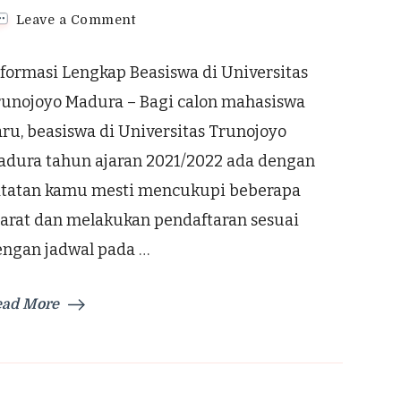
on
Leave a Comment
Informasi
Lengkap
formasi Lengkap Beasiswa di Universitas
Beasiswa
di
runojoyo Madura – Bagi calon mahasiswa
Universitas
ru, beasiswa di Universitas Trunojoyo
Trunojoyo
Madura
adura tahun ajaran 2021/2022 ada dengan
atatan kamu mesti mencukupi beberapa
yarat dan melakukan pendaftaran sesuai
engan jadwal pada …
ead More