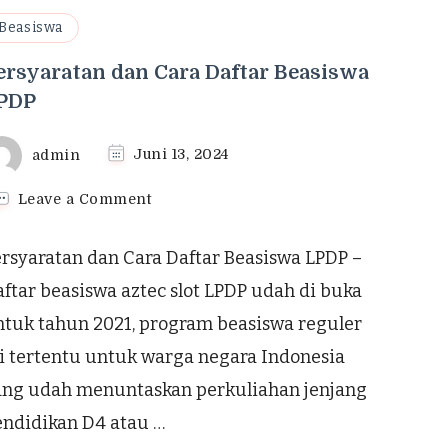
Beasiswa
ersyaratan dan Cara Daftar Beasiswa
PDP
admin
Juni 13, 2024
on
Leave a Comment
Persyaratan
dan
rsyaratan dan Cara Daftar Beasiswa LPDP –
Cara
Daftar
ftar beasiswa aztec slot LPDP udah di buka
Beasiswa
ntuk tahun 2021, program beasiswa reguler
LPDP
i tertentu untuk warga negara Indonesia
ang udah menuntaskan perkuliahan jenjang
endidikan D4 atau …