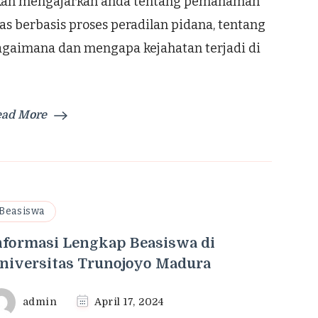
kan mengajarkan anda tentang pemahaman
Justice
as berbasis proses peradilan pidana, tentang
agaimana dan mengapa kejahatan terjadi di
ead More
Beasiswa
nformasi Lengkap Beasiswa di
niversitas Trunojoyo Madura
admin
April 17, 2024