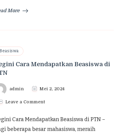
ead More
Beasiswa
egini Cara Mendapatkan Beasiswa di
TN
admin
Mei 2, 2024
on
Leave a Comment
Begini
Cara
egini Cara Mendapatkan Beasiswa di PTN –
Mendapatkan
Beasiswa
agi beberapa besar mahasiswa, meraih
di