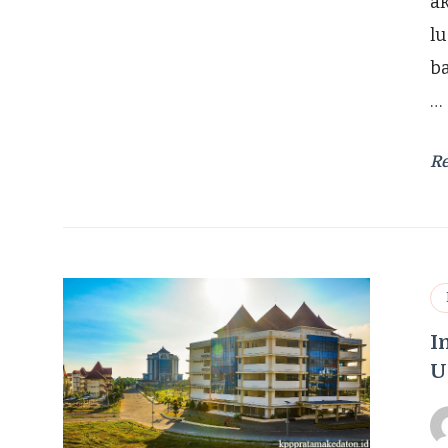
a
lu
b
…
R
I
U