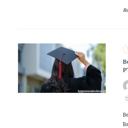
R
B
P
B
B