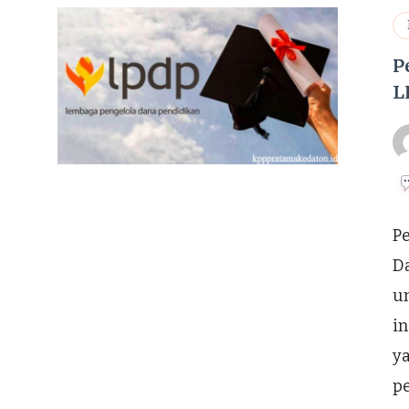
P
L
Pe
Da
u
in
y
p