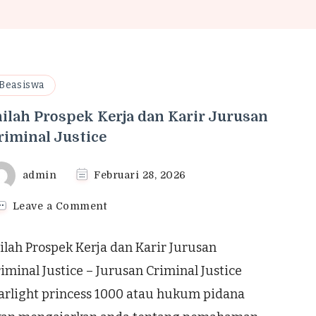
Beasiswa
nilah Prospek Kerja dan Karir Jurusan
riminal Justice
admin
Februari 28, 2026
on
Leave a Comment
Inilah
Prospek
ilah Prospek Kerja dan Karir Jurusan
Kerja
dan
iminal Justice – Jurusan Criminal Justice
Karir
arlight princess 1000 atau hukum pidana
Jurusan
Criminal