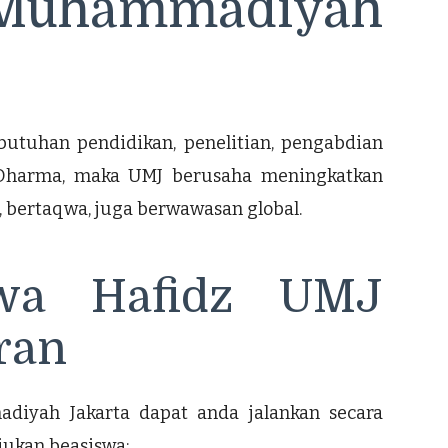
Muhammadiyah
utuhan pendidikan, penelitian, pengabdian
 Dharma, maka UMJ berusaha meningkatkan
 bertaqwa, juga berwawasan global.
swa Hafidz UMJ
ran
diyah Jakarta dapat anda jalankan secara
jukan beasiswa: