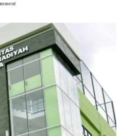
on
omment
Ketahuilah
Beasiswa
di
Universitas
Muhammadiyah
Jakarta