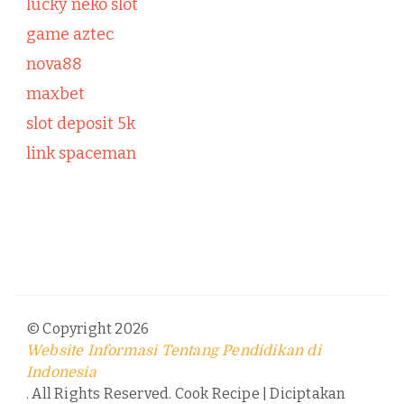
lucky neko slot
game aztec
nova88
maxbet
slot deposit 5k
link spaceman
© Copyright 2026
Website Informasi Tentang Pendidikan di
Indonesia
. All Rights Reserved.
Cook Recipe | Diciptakan