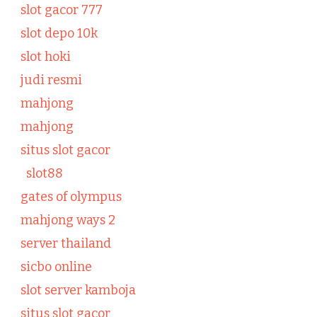
slot gacor 777
slot depo 10k
slot hoki
judi resmi
mahjong
mahjong
situs slot gacor
slot88
gates of olympus
mahjong ways 2
server thailand
sicbo online
slot server kamboja
situs slot gacor