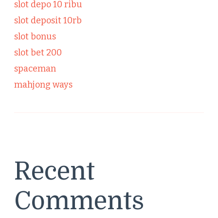
slot depo 10 ribu
slot deposit 10rb
slot bonus
slot bet 200
spaceman
mahjong ways
Recent
Comments