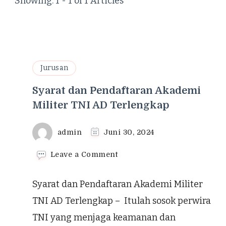
Showing: 1 - 1 of 1 Articles
Jurusan
Syarat dan Pendaftaran Akademi
Militer TNI AD Terlengkap
admin
Juni 30, 2024
on
Leave a Comment
Syarat
dan
Syarat dan Pendaftaran Akademi Militer
Pendaftaran
Akademi
TNI AD Terlengkap – Itulah sosok perwira
Militer
TNI yang menjaga keamanan dan
TNI