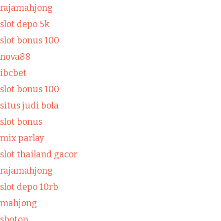
rajamahjong
slot depo 5k
slot bonus 100
nova88
ibcbet
slot bonus 100
situs judi bola
slot bonus
mix parlay
slot thailand gacor
rajamahjong
slot depo 10rb
mahjong
sbotop