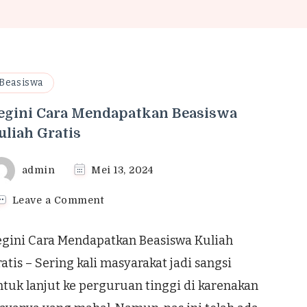
Beasiswa
egini Cara Mendapatkan Beasiswa
uliah Gratis
admin
Mei 13, 2024
on
Leave a Comment
Begini
Cara
egini Cara Mendapatkan Beasiswa Kuliah
Mendapatkan
Beasiswa
atis – Sering kali masyarakat jadi sangsi
Kuliah
tuk lanjut ke perguruan tinggi di karenakan
Gratis