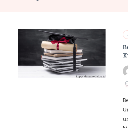
B
K
B
Gr
un