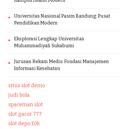
Kampus Islami Modern
Universitas Nasional Pasim Bandung: Pusat
Pendidikan Modern
Eksplorasi Lengkap Universitas
Muhammadiyah Sukabumi
Jurusan Rekam Medis: Fondasi Manajemen
Informasi Kesehatan
situs slot demo
judi bola
spaceman slot
slot gacor 777
slot depo 10k