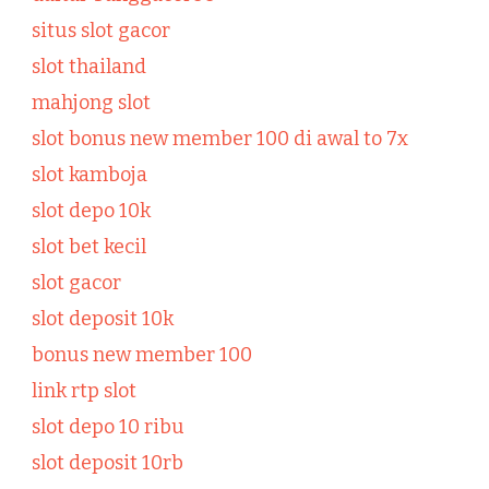
situs slot gacor
slot thailand
mahjong slot
slot bonus new member 100 di awal to 7x
slot kamboja
slot depo 10k
slot bet kecil
slot gacor
slot deposit 10k
bonus new member 100
link rtp slot
slot depo 10 ribu
slot deposit 10rb