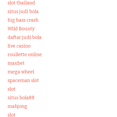
slot thailand
situs judi bola
big bass crash
Wild Bounty
daftar judi bola
live casino
roullette online
maxbet
mega wheel
spaceman slot
slot
situs bola88
mahjong
slot