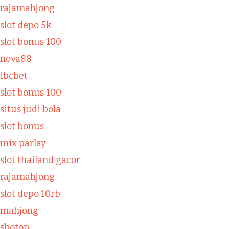
rajamahjong
slot depo 5k
slot bonus 100
nova88
ibcbet
slot bonus 100
situs judi bola
slot bonus
mix parlay
slot thailand gacor
rajamahjong
slot depo 10rb
mahjong
sbotop