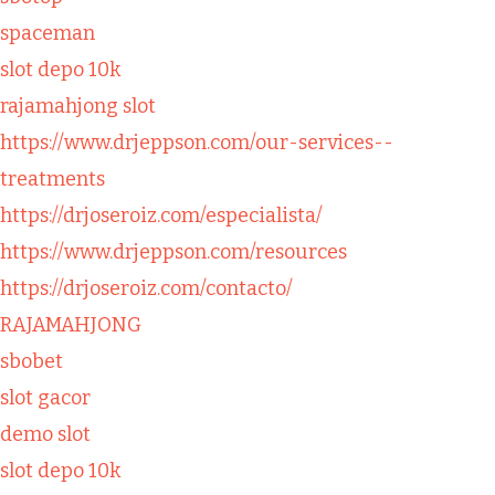
spaceman
slot depo 10k
rajamahjong slot
https://www.drjeppson.com/our-services--
treatments
https://drjoseroiz.com/especialista/
https://www.drjeppson.com/resources
https://drjoseroiz.com/contacto/
RAJAMAHJONG
sbobet
slot gacor
demo slot
slot depo 10k