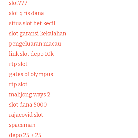
slot777
slot qris dana
situs slot bet kecil
slot garansi kekalahan
pengeluaran macau
link slot depo 10k
rtp slot
gates of olympus
rtp slot
mahjong ways 2
slot dana 5000
rajacovid slot
spaceman
depo 25 + 25