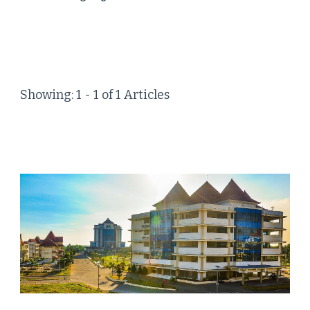
Showing: 1 - 1 of 1 Articles