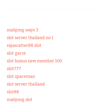
mahjong ways 3
slot server thailand no 1
rajascatter88 slot
slot gacor
slot bonus new member 100
slot777
slot spaceman
slot server thailand
slot88
mahjong slot