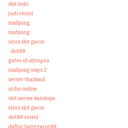
slot hoki
judi resmi
mahjong
mahjong
situs slot gacor
slot88
gates of olympus
mahjong ways 2
server thailand
sicbo online
slot server kamboja
situs slot gacor
slot88 resmi
daftar banggacor88