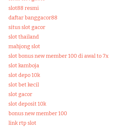
slot88 resmi
daftar banggacor88
situs slot gacor
slot thailand
mahjong slot
slot bonus new member 100 di awal to 7x
slot kamboja
slot depo 10k
slot bet kecil
slot gacor
slot deposit 10k
bonus new member 100
link rtp slot