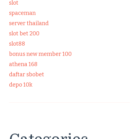
slot
spaceman
server thailand
slot bet 200
slot88
bonus new member 100
athena 168
daftar sbobet
depo 10k