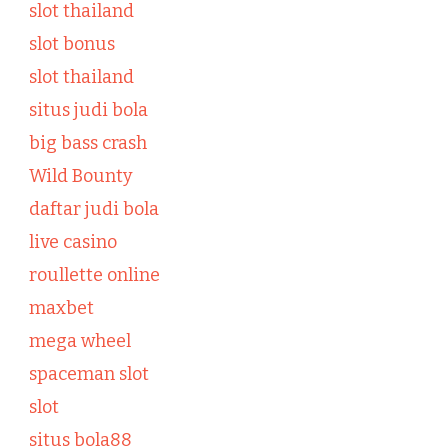
slot thailand
slot bonus
slot thailand
situs judi bola
big bass crash
Wild Bounty
daftar judi bola
live casino
roullette online
maxbet
mega wheel
spaceman slot
slot
situs bola88