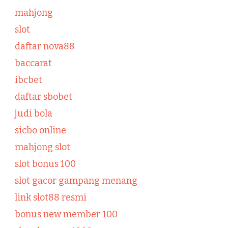
mahjong
slot
daftar nova88
baccarat
ibcbet
daftar sbobet
judi bola
sicbo online
mahjong slot
slot bonus 100
slot gacor gampang menang
link slot88 resmi
bonus new member 100