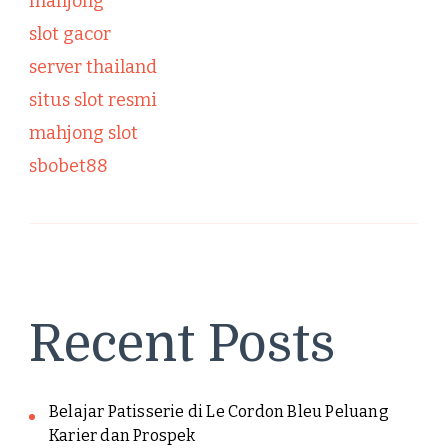
mahjong
slot gacor
server thailand
situs slot resmi
mahjong slot
sbobet88
Recent Posts
Belajar Patisserie di Le Cordon Bleu Peluang
Karier dan Prospek