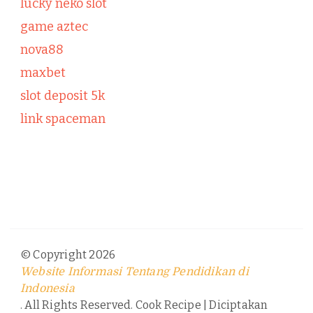
lucky neko slot
game aztec
nova88
maxbet
slot deposit 5k
link spaceman
© Copyright 2026
Website Informasi Tentang Pendidikan di
Indonesia
. All Rights Reserved.
Cook Recipe | Diciptakan