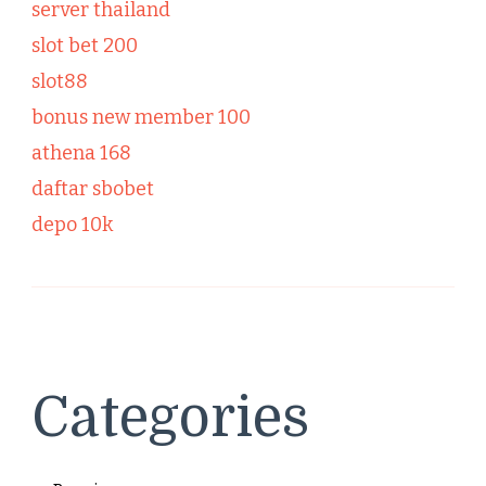
server thailand
slot bet 200
slot88
bonus new member 100
athena 168
daftar sbobet
depo 10k
Categories