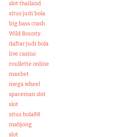
slot thailand
situs judi bola
big bass crash
Wild Bounty
daftar judi bola
live casino
roullette online
maxbet
mega wheel
spaceman slot
slot
situs bola88
mahjong
slot