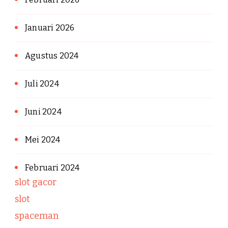
Januari 2026
Agustus 2024
Juli 2024
Juni 2024
Mei 2024
Februari 2024
slot gacor
slot
spaceman