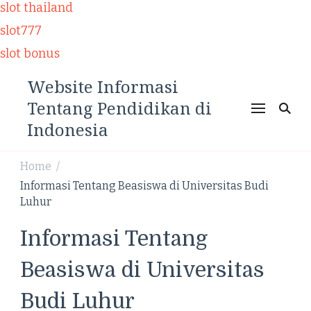
slot thailand
slot777
slot bonus
Website Informasi
Tentang Pendidikan di
Indonesia
Home
/
Informasi Tentang Beasiswa di Universitas Budi
Luhur
Informasi Tentang
Beasiswa di Universitas
Budi Luhur