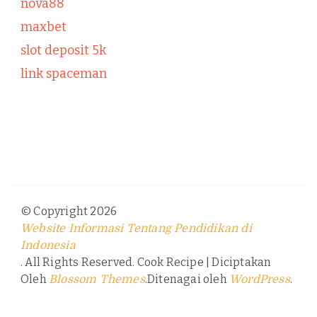
nova88
maxbet
slot deposit 5k
link spaceman
© Copyright 2026
Website Informasi Tentang Pendidikan di
Indonesia
. All Rights Reserved.
Cook Recipe | Diciptakan
Oleh
.Ditenagai oleh
.
Blossom Themes
WordPress