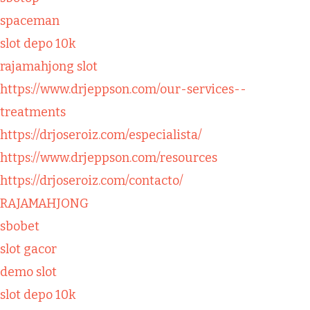
spaceman
slot depo 10k
rajamahjong slot
https://www.drjeppson.com/our-services--
treatments
https://drjoseroiz.com/especialista/
https://www.drjeppson.com/resources
https://drjoseroiz.com/contacto/
RAJAMAHJONG
sbobet
slot gacor
demo slot
slot depo 10k