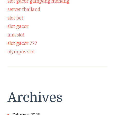
slot gacor gampang menang
server thailand
slot bet
slot gacor
link slot
slot gacor 777
olympus slot
Archives
Februari 2026