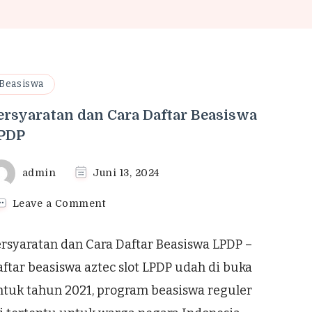
Beasiswa
ersyaratan dan Cara Daftar Beasiswa
PDP
admin
Juni 13, 2024
on
Leave a Comment
Persyaratan
dan
rsyaratan dan Cara Daftar Beasiswa LPDP –
Cara
Daftar
ftar beasiswa aztec slot LPDP udah di buka
Beasiswa
ntuk tahun 2021, program beasiswa reguler
LPDP