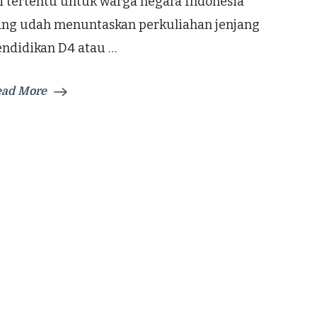
i tertentu untuk warga negara Indonesia
ang udah menuntaskan perkuliahan jenjang
endidikan D4 atau …
ead More