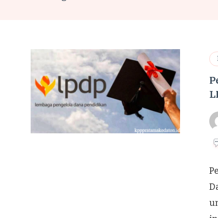
P
L
Pe
Da
u