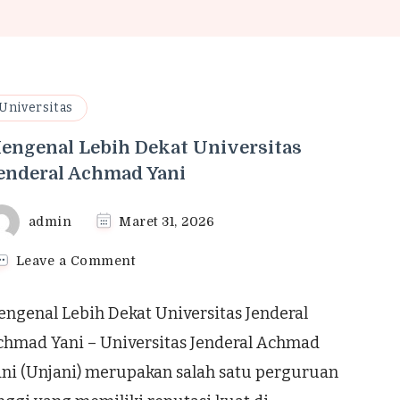
Universitas
engenal Lebih Dekat Universitas
enderal Achmad Yani
admin
Maret 31, 2026
on
Leave a Comment
Mengenal
Lebih
ngenal Lebih Dekat Universitas Jenderal
Dekat
Universitas
chmad Yani – Universitas Jenderal Achmad
Jenderal
ani (Unjani) merupakan salah satu perguruan
Achmad
Yani