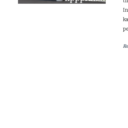
ti
In
ka
p
R