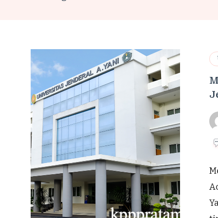
M
J
Me
A
Y