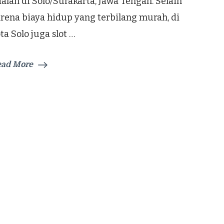
alah di Solo/Surakarta, Jawa Tengah. Selain
Referensi
rena biaya hidup yang terbilang murah, di
ta Solo juga slot …
ead More