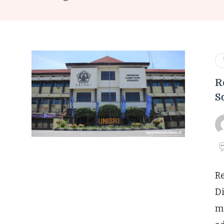
R
S
Re
Di
m