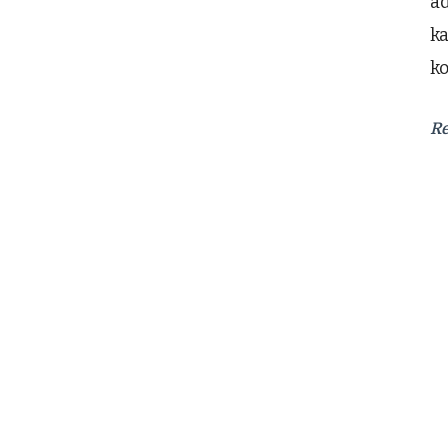
ad
ka
ko
R