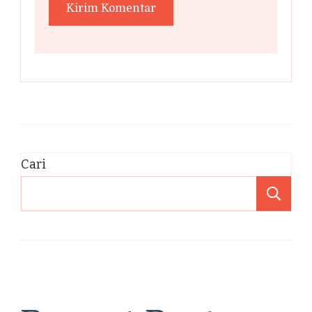
Cari
Ca